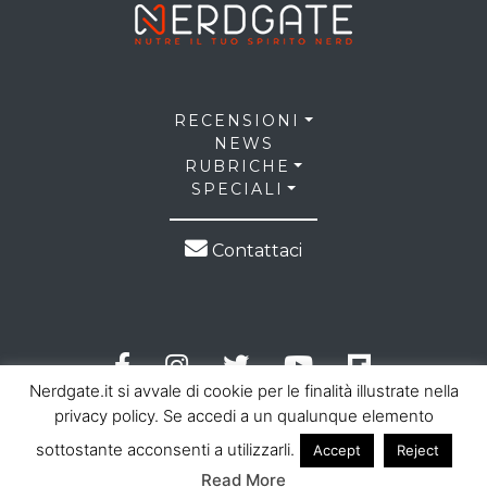
RECENSIONI
NEWS
RUBRICHE
SPECIALI
Contattaci
Nerdgate.it si avvale di cookie per le finalità illustrate nella
privacy policy. Se accedi a un qualunque elemento
sottostante acconsenti a utilizzarli.
Accept
Reject
© 2026 NerdGate all right reserved |
Privacy Policy
|
Read More
Cookie Law