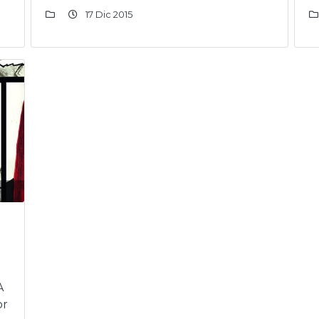
17 Dic 2015
A
or