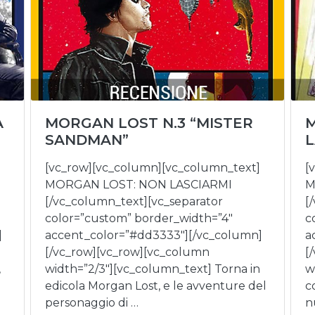
A
MORGAN LOST N.3 “MISTER
M
SANDMAN”
L
[vc_row][vc_column][vc_column_text]
[
MORGAN LOST: NON LASCIARMI
M
[/vc_column_text][vc_separator
[
color=”custom” border_width=”4″
c
]
accent_color=”#dd3333″][/vc_column]
a
[/vc_row][vc_row][vc_column
[
,
width=”2/3″][vc_column_text] Torna in
w
edicola Morgan Lost, e le avventure del
c
personaggio di …
n