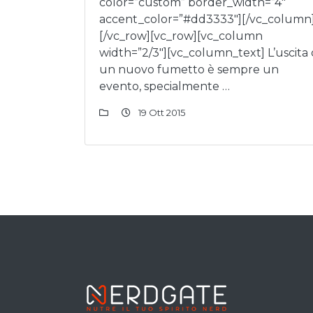
color=”custom” border_width=”4″
accent_color=”#dd3333″][/vc_column
[/vc_row][vc_row][vc_column
width=”2/3″][vc_column_text] L’uscita 
un nuovo fumetto è sempre un
evento, specialmente …
19 Ott 2015