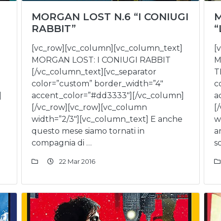
MORGAN LOST N.6 “I CONIUGI
M
RABBIT”
“
[vc_row][vc_column][vc_column_text]
[
MORGAN LOST: I CONIUGI RABBIT
M
[/vc_column_text][vc_separator
T
color=”custom” border_width=”4″
c
]
accent_color=”#dd3333″][/vc_column]
a
[/vc_row][vc_row][vc_column
[
width=”2/3″][vc_column_text] E anche
w
questo mese siamo tornati in
a
compagnia di …
s
22 Mar 2016