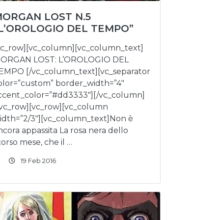
ORGAN LOST N.5
L’OROLOGIO DEL TEMPO”
vc_row][vc_column][vc_column_text]
ORGAN LOST: L’OROLOGIO DEL
EMPO [/vc_column_text][vc_separator
olor=”custom” border_width=”4″
ccent_color=”#dd3333″][/vc_column]
/vc_row][vc_row][vc_column
idth=”2/3″][vc_column_text]Non è
ncora appassita La rosa nera dello
corso mese, che il …
19 Feb 2016