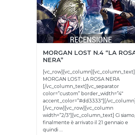
MORGAN LOST N.4 “LA ROS
NERA”
[vc_row][vc_column][vc_column_text]
MORGAN LOST: LA ROSA NERA
[/vc_column_text][vc_separator
color=”custom” border_width=”4″
accent_color=”#dd3333″][/vc_column
[/vc_row][vc_row][vc_column
width=”2/3″][vc_column_text] Ci siamo
finalmente è arrivato il 21 gennaio e
quindi …