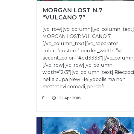
MORGAN LOST N.7
“VULCANO 7”
[vc_row][vc_column][vc_column_text]
MORGAN LOST: VULCANO 7
[/vc_column_text][vc_separator
color=”custom” border_width=”4″
accent_color=”#dd3333″][/vc_column
[/vc_row][vc_row][vc_column
width=”2/3″][vc_column_text] Rieccoci
nella cupa New Helyopolis ma non
mettetevi comodi, perchè …
22 Apr 2016