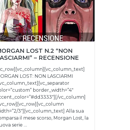
ORGAN LOST N.2 “NON
ASCIARMI” – RECENSIONE
vc_row][vc_column][vc_column_text]
ORGAN LOST: NON LASCIARMI
/vc_column_text][vc_separator
olor=”custom” border_width=”4″
ccent_color=”#dd3333″][/vc_column]
/vc_row][vc_row][vc_column
idth=”2/3″][vc_column_text] Alla sua
omparsa il mese scorso, Morgan Lost, la
uova serie …