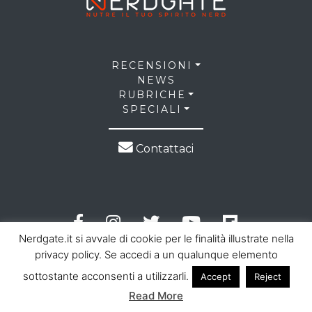
RECENSIONI
NEWS
RUBRICHE
SPECIALI
Contattaci
Nerdgate.it si avvale di cookie per le finalità illustrate nella
privacy policy. Se accedi a un qualunque elemento
sottostante acconsenti a utilizzarli.
Accept
Reject
© 2026 NerdGate all right reserved |
Privacy Policy
|
Read More
Cookie Law