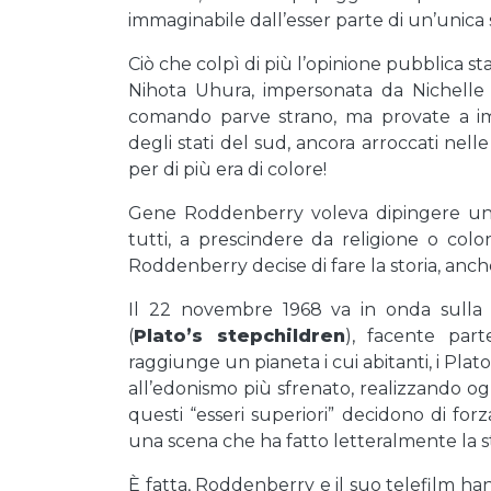
immaginabile dall’esser parte di un’unica 
Ciò che colpì di più l’opinione pubblica s
Nihota Uhura, impersonata da Nichelle 
comando parve strano, ma provate a im
degli stati del sud, ancora arroccati nel
per di più era di colore!
Gene Roddenberry voleva dipingere un’
tutti, a prescindere da religione o col
Roddenberry decise di fare la storia, anc
Il 22 novembre 1968 va in onda sulla
(
Plato’s stepchildren
), facente part
raggiunge un pianeta i cui abitanti, i Plat
all’edonismo più sfrenato, realizzando ogn
questi “esseri superiori” decidono di forzar
una scena che ha fatto letteralmente la st
È fatta, Roddenberry e il suo telefilm han