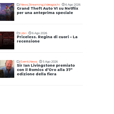
News
,
Streaming
,
Videogiochi
6 Ago 2026
Grand Theft Auto VI su Netflix
per una anteprima speciale
Libri
6 Ago 2026
Priceless. Regina di cuori – La
recensione
Eventi
,
News
5 Ago 2026
Sir Ian Livingstone premiato
con il Romics d’Oro alla 37ª
edizione della fiera