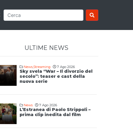
E
ULTIME NEWS
News
,
Streaming
7 Ago 2026
Sky svela “War – Il divorzio del
secolo”: teaser e cast della
nuova serie
News
7 Ago 2026
L’Estranea di Paolo Strippoli –
prima clip inedita dal film