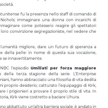
società.
tatunitense fu la presenza nello staff di comando di
Nichols; immaginare una donna con incarichi di
maginare come potessero reagire gli spettatori
le loro convinzione segregazioniste, nel vedere che
umanità migliore, dare un futuro di speranza a
ore della pelle: in nome di questa sua vocazione,
he se innavertitamente.
 NBC l’episodio
Umiliati per forza maggiore
e della terza stagione della serie. L’Enterprise
oniani, hanno abbracciato una filosofia di vita dedita
i proprio desiderio; catturato l’equipaggio di Kirk,
e i prigionieri a provare il proprio stile di vita. In
oria, Kirk viene costretto a baciare Uhura.
no abbattuto un’altra barriera sociale: è andato in