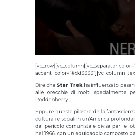
[vc_row][vc_column][vc_separator color
accent_color=”#dd3333″][vc_column_tex
Dire che
Star Trek
ha influenzato pesan
alle orecchie di molti, specialmente 
Roddenberry.
Eppure questo pilastro della fantascienza
culturali e sociali in un’America profonda
dal pericolo comunista e divisa per le lotte 
nel 1966, con un equipaggio composto da n