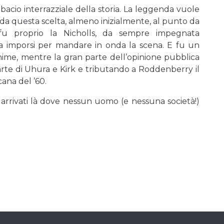
acio interrazziale della storia. La leggenda vuole
o da questa scelta, almeno inizialmente, al punto da
 fu proprio la Nicholls, da sempre impegnata
li, a imporsi per mandare in onda la scena. E fu un
nime, mentre la gran parte dell’opinione pubblica
parte di Uhura e Kirk e tributando a Roddenberry il
cana del ’60.
arrivati là dove nessun uomo (e nessuna società!)