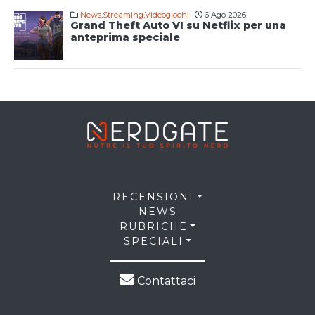
News
,
Streaming
,
Videogiochi
6 Ago 2026
Grand Theft Auto VI su Netflix per una
anteprima speciale
RECENSIONI
NEWS
RUBRICHE
SPECIALI
Contattaci