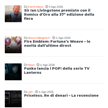
Eventi
,
News
5 Ago 2026
Sir Ian Livingstone premiato con il
Romics d’Oro alla 37ª edizione della
fiera
News
,
Videogiochi
4 Ago 2026
Fire Emblem: Fortune’s Weave – le
novità dall’ultimo direct
News
4 Ago 2026
Funko lancia i POP! della serie TV
Lanterns
Libri
4 Ago 2026
Priceless. Re di denari – La recensione