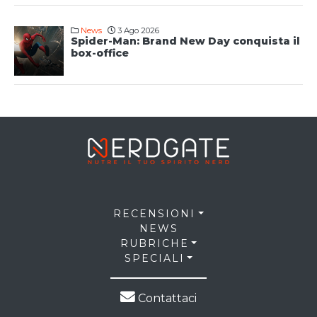
News
3 Ago 2026
Spider-Man: Brand New Day conquista il
box-office
RECENSIONI
NEWS
RUBRICHE
SPECIALI
Contattaci