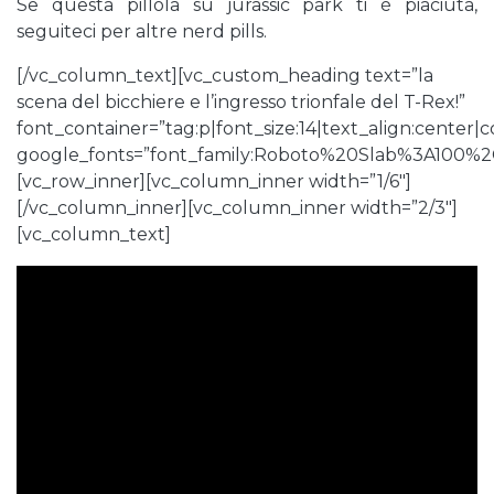
Se questa pillola su jurassic park ti è piaciuta,
seguiteci per altre nerd pills.
[/vc_column_text][vc_custom_heading text=”la
scena del bicchiere e l’ingresso trionfale del T-Rex!”
font_container=”tag:p|font_size:14|text_align:center
google_fonts=”font_family:Roboto%20Slab%3A100%
[vc_row_inner][vc_column_inner width=”1/6″]
[/vc_column_inner][vc_column_inner width=”2/3″]
[vc_column_text]