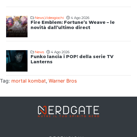
News
,
Videogiochi
4 Ago 2026
Fire Emblem: Fortune’s Weave – le
novità dall’ultimo direct
News
4 Ago 2026
Funko lancia i POP! della serie TV
Lanterns
Tag:
mortal kombat
,
Warner Bros