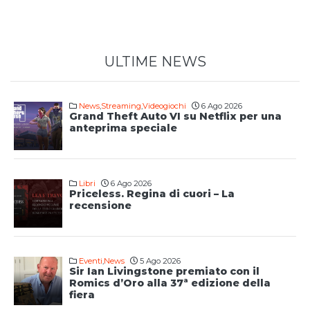
ULTIME NEWS
News
,
Streaming
,
Videogiochi
6 Ago 2026
Grand Theft Auto VI su Netflix per una
anteprima speciale
Libri
6 Ago 2026
Priceless. Regina di cuori – La
recensione
Eventi
,
News
5 Ago 2026
Sir Ian Livingstone premiato con il
Romics d’Oro alla 37ª edizione della
fiera