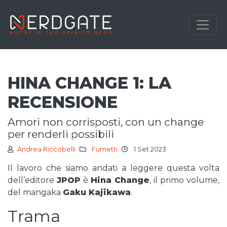
HINA CHANGE 1: LA
RECENSIONE
amori non corrisposti, con un change
per renderli possibili
Andrea Riccobelli
Fumetti
1 Set 2023
Il lavoro che siamo andati a leggere questa volta
dell’editore
JPOP
è
Hina Change
, il primo volume,
del mangaka
Gaku Kajikawa
.
Trama