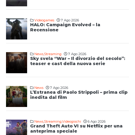
Videogames
7 Ago 2026
HALO: Campaign Evolved – la
Recensione
News
,
Streaming
7 Ago 2026
Sky svela “War – Il divorzio del secolo”:
teaser e cast della nuova serie
News
7 Ago 2026
L’Estranea di Paolo Strippoli – prima clip
inedita dal film
News
,
Streaming
,
Videogiochi
6 Ago 2026
Grand Theft Auto VI su Netflix per una
anteprima speciale