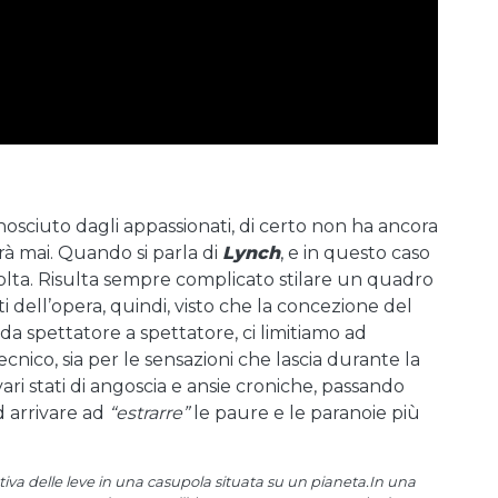
osciuto dagli appassionati, di certo non ha ancora
vrà mai. Quando si parla di
Lynch
, e in questo caso
olta. Risulta sempre complicato stilare un quadro
ti dell’opera, quindi, visto che la concezione del
a spettatore a spettatore, ci limitiamo ad
 tecnico, sia per le sensazioni che lascia durante la
vari stati di angoscia e ansie croniche, passando
d arrivare ad
“estrarre”
le paure e le paranoie più
attiva delle leve in una casupola situata su un pianeta.In una