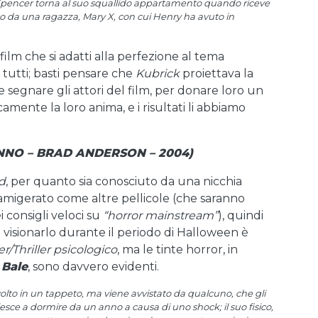
enry Spencer torna al suo squallido appartamento quando riceve
itato da una ragazza, Mary X, con cui Henry ha avuto in
ilm che si adatti alla perfezione al tema
er tutti; basti pensare che
Kubrick
proiettava la
e segnare gli attori del film, per donare loro un
mente la loro anima, e i risultati li abbiamo
NNO – BRAD ANDERSON – 2004)
d
, per quanto sia conosciuto da una nicchia
 famigerato come altre pellicole (che saranno
i consigli veloci su
“horror mainstream”
), quindi
i visionarlo durante il periodo di Halloween è
ler/Thriller psicologico
, ma le tinte horror, in
 Bale
, sono davvero evidenti.
volto in un tappeto, ma viene avvistato da qualcuno, che gli
iesce a dormire da un anno a causa di uno shock; il suo fisico,