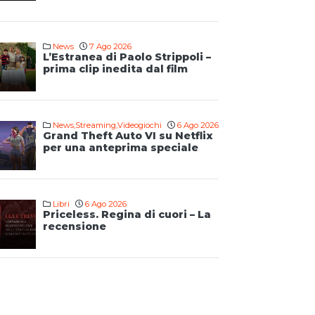
News
7 Ago 2026
L’Estranea di Paolo Strippoli –
prima clip inedita dal film
News
,
Streaming
,
Videogiochi
6 Ago 2026
Grand Theft Auto VI su Netflix
per una anteprima speciale
Libri
6 Ago 2026
Priceless. Regina di cuori – La
recensione