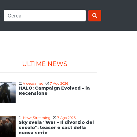
E
ULTIME NEWS
Videogames
7 Ago 2026
HALO: Campaign Evolved – la
Recensione
News
,
Streaming
7 Ago 2026
Sky svela “War – Il divorzio del
secolo”: teaser e cast della
nuova serie