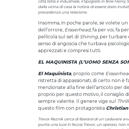
città tetra e industriale, il tipografo in ferie H
dalla vicina di casa la notizia di essere stato inv
precedenza una relazione.
Insomma, in poche parole, se volete un f
dell’orrore,
Eraserhead
, fa per voi, fa p
pellicola sul set di
Shining
, per turbare 
senso di angoscia che turbava psicologica
apprezzati e compresi tutti.
EL MAQUINISTA (L’UOMO SENZA SO
El Maquinista
, proprio come
Eraserhea
ristretta di appassionati, di certo non è
menzionate alla fine dell’articolo per de
proprio per questo motivo, il consiglio d
sempre valente. Il genere vige sul
Thril
questo film con protagonista
Christian
Trevor Reznik cerca di liberarsi di un cadavere av
punta una luce in faccia.Trevor, un operaio, non r