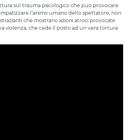
ruttura sul trauma psicologico che può provocare
 empatizzare l’animo umano dello spettatore, non
trazianti che mostrano azioni atroci provocate
va violenza, che cede il posto ad un vera tortura