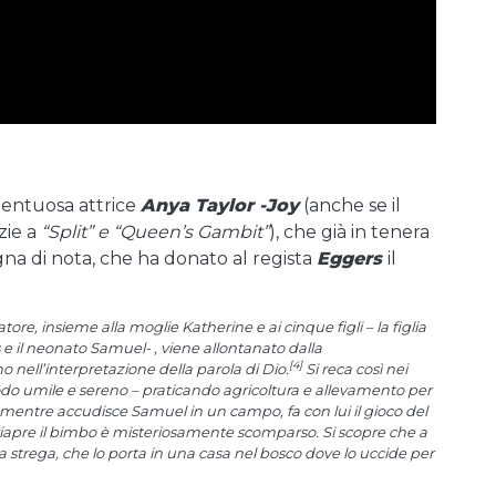
alentuosa attrice
Anya Taylor -Joy
(anche se il
zie a
“Split” e “Queen’s Gambit”
), che già in tenera
na di nota, che ha donato al regista
Eggers
il
ore, insieme alla moglie Katherine e ai cinque figli – la figlia
s e il neonato Samuel- , viene allontanato dalla
[4]
o nell’interpretazione della parola di Dio.
Si reca così nei
modo umile e sereno – praticando agricoltura e allevamento per
mentre accudisce Samuel in un campo, fa con lui il gioco del
riapre il bimbo è misteriosamente scomparso. Si scopre che a
 strega, che lo porta in una casa nel bosco dove lo uccide per