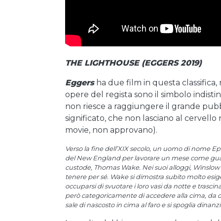
THE LIGHTHOUSE (EGGERS 2019)
Eggers
ha due film in questa classifica
opere del regista sono il simbolo indistin
non riesce a raggiungere il grande pubbl
significato, che non lasciano al cervell
movie, non approvano).
Verso la fine dell’XIX secolo, un uomo di nome Eph
del New England per lavorare un mese come guardia
custode, Thomas Wake. Nei suoi alloggi, Winslow s
tenere per sé. Wake si dimostra subito molto esi
occuparsi di svuotare i loro vasi da notte e trascin
però categoricamente di accedere alla cima, da d
sale di nascosto in cima al faro e si spoglia dinanzi 