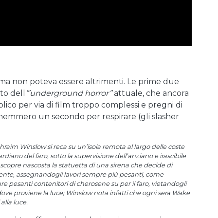
, ma non poteva essere altrimenti. Le prime due
to dell
‘”underground horror”
attuale, che ancora
ico per via di film troppo complessi e pregni di
o nemmero un secondo per respirare (gli slasher
raim Winslow si reca su un’isola remota al largo delle coste
no del faro, sotto la supervisione dell’anziano e irascibile
copre nascosta la statuetta di una sirena che decide di
gente, assegnandogli lavori sempre più pesanti, come
are pesanti contenitori di cherosene su per il faro, vietandogli
ove proviene la luce; Winslow nota infatti che ogni sera Wake
alla luce.