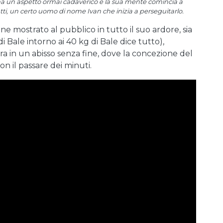
ha un aspetto ormai cadaverico e la sua mente comincia a
atti, un certo uomo di nome Ivan che inizia a perseguitarlo.
ne mostrato al pubblico in tutto il suo ardore, sia
 di Bale intorno ai 40 kg di Bale dice tutto),
ra in un abisso senza fine, dove la concezione del
on il passare dei minuti.