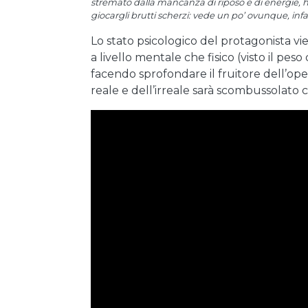
stremato dalla mancanza di riposo e di energie, 
giocargli brutti scherzi: vede un po’ ovunque, inf
Lo stato psicologico del protagonista vie
a livello mentale che fisico (visto il peso
facendo sprofondare il fruitore dell’ope
reale e dell’irreale sarà scombussolato c