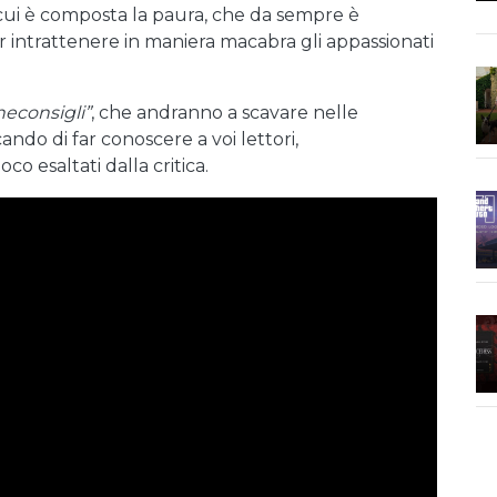
i cui è composta la paura, che da sempre è
per intrattenere in maniera macabra gli appassionati
neconsigli”
, che andranno a scavare nelle
ndo di far conoscere a voi lettori,
o esaltati dalla critica.