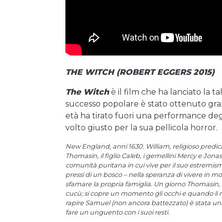
THE WITCH (ROBERT EGGERS 2015)
The Witch
è il film che ha lanciato la t
successo popolare è stato ottenuto gra
età ha tirato fuori una performance deg
volto giusto per la sua pellicola horror.
New England, anni 1630. William, religioso predicat
Thomasin, il figlio Caleb, i gemellini Mercy e Jona
comunità puritana in cui vive per il suo estremism
pressi di un bosco – nella speranza di vivere in 
sfamare la propria famiglia. Un giorno Thomasin, 
cucù; si copre un momento gli occhi e quando li 
rapire Samuel (non ancora battezzato) è stata una
fare un unguento con i suoi resti.