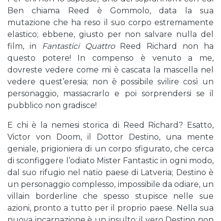
Ben chiama Reed è Gommolo, data la sua
mutazione che ha reso il suo corpo estremamente
elastico; ebbene, giusto per non salvare nulla del
film, in
Fantastici Quattro
Reed Richard non ha
questo potere! In compenso è venuto a me,
dovreste vedere come mi è cascata la mascella nel
vedere quest’eresia; non è possibile svilire così un
personaggio, massacrarlo e poi sorprendersi se il
pubblico non gradisce!
E chi è la nemesi storica di Reed Richard? Esatto,
Victor von Doom, il Dottor Destino, una mente
geniale, prigioniera di un corpo sfigurato, che cerca
di sconfiggere l’odiato Mister Fantastic in ogni modo,
dal suo rifugio nel natio paese di Latveria; Destino è
un personaggio complesso, impossibile da odiare, un
villain borderline che spesso stupisce nelle sue
azioni, pronto a tutto per il proprio paese. Nella sua
nuova incarnazione è un insulto; il vero Destino non