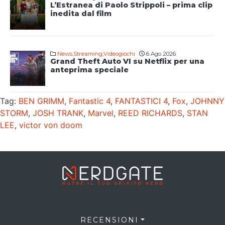
L’Estranea di Paolo Strippoli – prima clip
inedita dal film
News
,
Streaming
,
Videogiochi
6 Ago 2026
Grand Theft Auto VI su Netflix per una
anteprima speciale
Tag:
BEN GRIMM
,
Fantastic 4
,
FANTASTICI 4
,
Fox
,
JOHNNY
STORM
,
JOSH TRANK
,
Marvel
,
REED RICHARDS
,
STAN
LEE
,
victor von doom
RECENSIONI