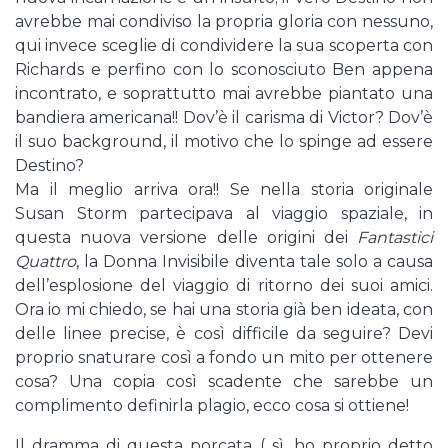
avrebbe mai condiviso la propria gloria con nessuno,
qui invece sceglie di condividere la sua scoperta con
Richards e perfino con lo sconosciuto Ben appena
incontrato, e soprattutto mai avrebbe piantato una
bandiera americana!! Dov’è il carisma di Victor? Dov’è
il suo background, il motivo che lo spinge ad essere
Destino?
Ma il meglio arriva ora!! Se nella storia originale
Susan Storm partecipava al viaggio spaziale, in
questa nuova versione delle origini dei
Fantastici
Quattro
, la Donna Invisibile diventa tale solo a causa
dell’esplosione del viaggio di ritorno dei suoi amici.
Ora io mi chiedo, se hai una storia già ben ideata, con
delle linee precise, è così difficile da seguire? Devi
proprio snaturare così a fondo un mito per ottenere
cosa? Una copia così scadente che sarebbe un
complimento definirla plagio, ecco cosa si ottiene!
Il dramma di questa porcata ( sì, ho proprio detto