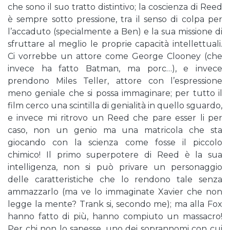
che sono il suo tratto distintivo; la coscienza di Reed
è sempre sotto pressione, tra il senso di colpa per
l’accaduto (specialmente a Ben) e la sua missione di
sfruttare al meglio le proprie capacità intellettuali.
Ci vorrebbe un attore come George Clooney (che
invece ha fatto Batman, ma porc…), e invece
prendono Miles Teller, attore con l’espressione
meno geniale che si possa immaginare; per tutto il
film cerco una scintilla di genialità in quello sguardo,
e invece mi ritrovo un Reed che pare esser li per
caso, non un genio ma una matricola che sta
giocando con la scienza come fosse il piccolo
chimico! Il primo superpotere di Reed è la sua
intelligenza, non si può privare un personaggio
delle caratteristiche che lo rendono tale senza
ammazzarlo (ma ve lo immaginate Xavier che non
legge la mente? Trank si, secondo me); ma alla Fox
hanno fatto di più, hanno compiuto un massacro!
Per chi non lo sapesse, uno dei soprannomi con cui