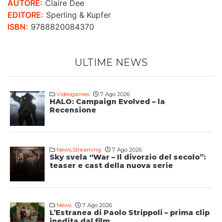
AUTORE:
Claire Dee
EDITORE:
Sperling & Kupfer
ISBN:
9788820084370
ULTIME NEWS
Videogames
7 Ago 2026
HALO: Campaign Evolved – la
Recensione
News
,
Streaming
7 Ago 2026
Sky svela “War – Il divorzio del secolo”:
teaser e cast della nuova serie
News
7 Ago 2026
L’Estranea di Paolo Strippoli – prima clip
inedita dal film