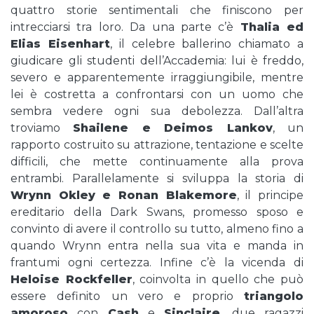
quattro storie sentimentali che finiscono per
intrecciarsi tra loro. Da una parte c’è
Thalia ed
Elias Eisenhart
, il celebre ballerino chiamato a
giudicare gli studenti dell’Accademia: lui è freddo,
severo e apparentemente irraggiungibile, mentre
lei è costretta a confrontarsi con un uomo che
sembra vedere ogni sua debolezza. Dall’altra
troviamo
Shailene e Deimos Lankov
, un
rapporto costruito su attrazione, tentazione e scelte
difficili, che mette continuamente alla prova
entrambi. Parallelamente si sviluppa la storia di
Wrynn Okley e Ronan Blakemore
, il principe
ereditario della Dark Swans, promesso sposo e
convinto di avere il controllo su tutto, almeno fino a
quando Wrynn entra nella sua vita e manda in
frantumi ogni certezza. Infine c’è la vicenda di
Heloise Rockfeller
, coinvolta in quello che può
essere definito un vero e proprio
triangolo
amoroso
con
Cash
e
Sinclaire
, due ragazzi