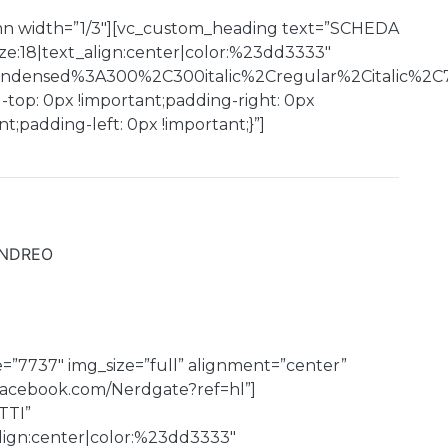
mn width=”1/3″][vc_custom_heading text=”SCHEDA
e:18|text_align:center|color:%23dd3333″
Condensed%3A300%2C300italic%2Cregular%2Citalic%2C
top: 0px !important;padding-right: 0px
;padding-left: 0px !important;}”]
 ANDREO
=”7737″ img_size=”full” alignment=”center”
.facebook.com/Nerdgate?ref=hl”]
TTI”
align:center|color:%23dd3333″