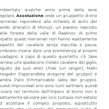
mbientato qualche anno prima della serie
egolare,
Assoluzione
vede un gruppetto di eroi
ercenari rispondere alla richiesta di aiuto del
avido siniscalco di Monvyr, un paesino nascosto
elle foreste della valle di Raaknov. Al primo
mpatto questi mercenari non hanno esattamente
’aspetto del cavaliere senza macchia e paura,
embrano invece dare una preminenza al proprio
uadagno; a capo di questo quartetto c’è Jake
arness uno spadaccino iniziato cavaliere del giglio,
eguito dai suoi amici Ulrak (un ranger), Malin
resgidor (l’apprendista stregone del gruppo) e
andra Paloi (l’immancabile ladra del gruppo).
uesti improvvisati eroi sono tutti aarthiani, quindi
rovarsi nel territorio dell’Impero di Korns non è
sattamente salutare per loro; tuttavia non esitano
d accettare il compito proposto, soprattutto