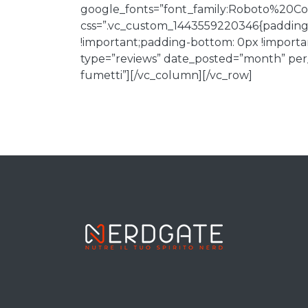
google_fonts=”font_family:Roboto%20
css=”.vc_custom_1443559220346{padding-t
!important;padding-bottom: 0px !important
type=”reviews” date_posted=”month” per_p
fumetti”][/vc_column][/vc_row]