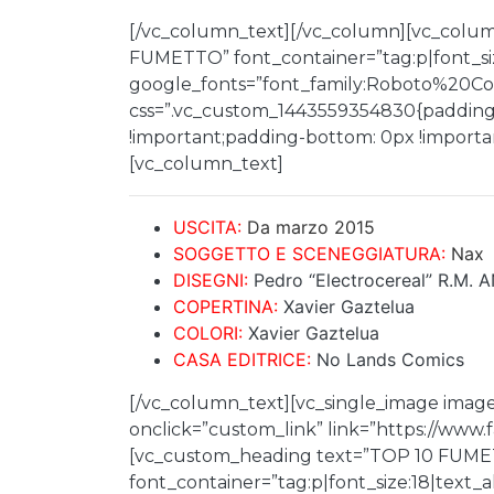
[/vc_column_text][/vc_column][vc_colu
FUMETTO” font_container=”tag:p|font_siz
google_fonts=”font_family:Roboto%20
css=”.vc_custom_1443559354830{padding-
!important;padding-bottom: 0px !important
[vc_column_text]
USCITA:
D
a marzo 2015
SOGGETTO E SCENEGGIATURA:
Nax
DISEGNI:
Pedro “Electrocereal” R.M.
COPERTINA:
Xavier Gaztelua
COLORI:
Xavier Gaztelua
CASA EDITRICE:
No Lands Comics
[/vc_column_text][vc_single_image image
onclick=”custom_link” link=”https://www
[vc_custom_heading text=”TOP 10 FUME
font_container=”tag:p|font_size:18|text_