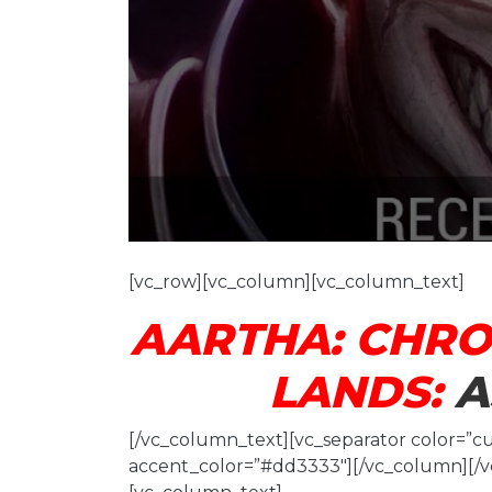
[vc_row][vc_column][vc_column_text]
AARTHA: CHRO
LANDS:
A
[/vc_column_text][vc_separator color=”c
accent_color=”#dd3333″][/vc_column][/v