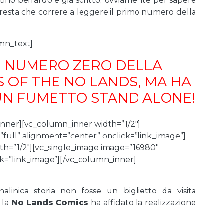
tino beffardo e già scritto; ovviamente per sapere
 resta che correre a leggere il primo numero della
mn_text]
L NUMERO ZERO DELLA
 OF THE NO LANDS, MA HA
 UN FUMETTO STAND ALONE!
inner][vc_column_inner width=”1/2″]
”full” alignment=”center” onclick=”link_image”]
th=”1/2″][vc_single_image image=”16980″
ck=”link_image”][/vc_column_inner]
inica storia non fosse un biglietto da visita
, la
No Lands Comics
ha affidato la realizzazione