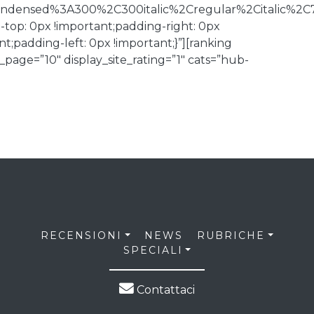
Condensed%3A300%2C300italic%2Cregular%2Citalic%2C
op: 0px !important;padding-right: 0px
;padding-left: 0px !important;}”][ranking
age=”10″ display_site_rating=”1″ cats=”hub-
RECENSIONI
NEWS
RUBRICHE
SPECIALI
Contattaci