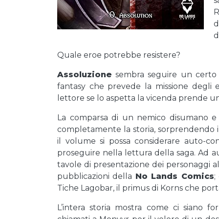
s
R
d
d
Quale eroe potrebbe resistere?
Assoluzione
sembra seguire un certo c
fantasy che prevede la missione degli 
lettore se lo aspetta la vicenda prende un
La comparsa di un nemico disumano e sp
completamente la storia, sorprendendo 
il volume si possa considerare auto-co
proseguire nella lettura della saga. Ad
tavole di presentazione dei personaggi al
pubblicazioni della
No Lands Comics
;
Tiche Lagobar, il primus di Korns che porta
L’intera storia mostra come ci siano for