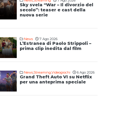
News
,
Streaming
7 Ago 2026
Sky svela “War – Il divorzio del
secolo”: teaser e cast della
nuova serie
News
7 Ago 2026
L’Estranea di Paolo Strippoli –
prima clip inedita dal film
News
,
Streaming
,
Videogiochi
6 Ago 2026
Grand Theft Auto VI su Netflix
per una anteprima speciale