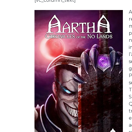
[vc_column_text]
A
r
m
p
n
i
l
s
g
P
s
T
S
Q
t
e
a