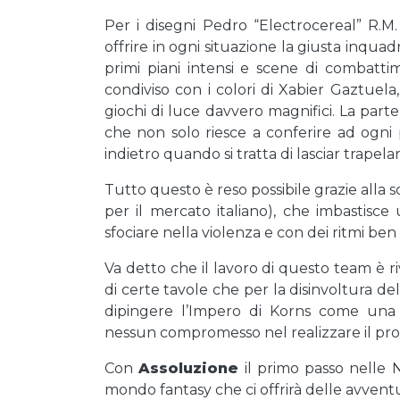
Per i disegni Pedro “Electrocereal” R.M
offrire in ogni situazione la giusta inquad
primi piani intensi e scene di combatti
condiviso con i colori di Xabier Gaztuela
giochi di luce davvero magnifici. La parte
che non solo riesce a conferire ad ogni pe
indietro quando si tratta di lasciar trape
Tutto questo è reso possibile grazie alla
per il mercato italiano), che imbastisce
sfociare nella violenza e con dei ritmi ben 
Va detto che il lavoro di questo team è r
di certe tavole che per la disinvoltura de
dipingere l’Impero di Korns come una 
nessun compromesso nel realizzare il pro
Con
Assoluzione
il primo passo nelle N
mondo fantasy che ci offrirà delle avvent