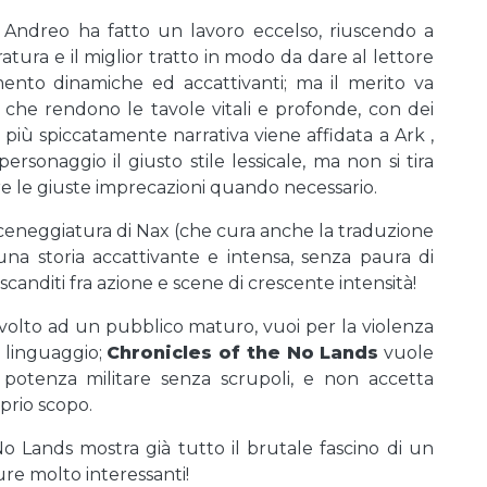
. Andreo ha fatto un lavoro eccelso, riuscendo a
ratura e il miglior tratto in modo da dare al lettore
mento dinamiche ed accattivanti; ma il merito va
, che rendono le tavole vitali e profonde, con dei
 più spiccatamente narrativa viene affidata a Ark ,
rsonaggio il giusto stile lessicale, ma non si tira
lare le giuste imprecazioni quando necessario.
 sceneggiatura di Nax (che cura anche la traduzione
 una storia accattivante e intensa, senza paura di
scanditi fra azione e scene di crescente intensità!
ivolto ad un pubblico maturo, vuoi per la violenza
l linguaggio;
Chronicles of the No Lands
vuole
potenza militare senza scrupoli, e non accetta
prio scopo.
o Lands mostra già tutto il brutale fascino di un
ure molto interessanti!