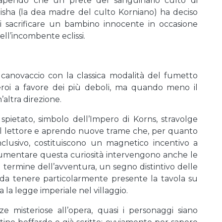
apendo che un prete del sanguinario culto di
isha (la dea madre del culto Korniano) ha deciso
i sacrificare un bambino innocente in occasione
ell’incombente eclissi.
anovaccio con la classica modalità del fumetto
eroi a favore dei più deboli, ma quando meno il
’altra direzione.
ietato, simbolo dell’Impero di Korns, stravolge
il lettore e aprendo nuove trame che, per quanto
nclusivo, costituiscono un magnetico incentivo a
 aumentare questa curiosità intervengono anche le
 termine dell’avventura, un segno distintivo delle
 da tenere particolarmente presente la tavola su
 la legge imperiale nel villaggio.
ze misteriose all’opera, quasi i personaggi siano