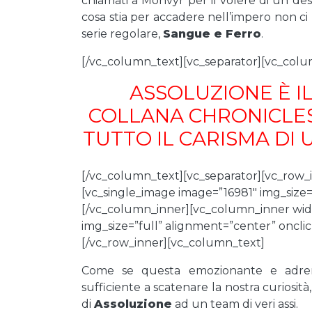
chiamati a Monvyr per il volere di un des
cosa stia per accadere nell’impero non ci
serie regolare,
Sangue e Ferro
.
[/vc_column_text][vc_separator][vc_colu
ASSOLUZIONE È I
COLLANA CHRONICLES
TUTTO IL CARISMA DI
[/vc_column_text][vc_separator][vc_row_
[vc_single_image image=”16981″ img_size=
[/vc_column_inner][vc_column_inner wid
img_size=”full” alignment=”center” oncli
[/vc_row_inner][vc_column_text]
Come se questa emozionante e adrenal
sufficiente a scatenare la nostra curiosità
di
Assoluzione
ad un team di veri assi.