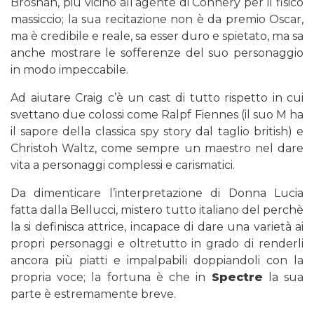
Brosnan, più vicino all’agente di Connery per il fisico
massiccio; la sua recitazione non è da premio Oscar,
ma è credibile e reale, sa esser duro e spietato, ma sa
anche mostrare le sofferenze del suo personaggio
in modo impeccabile.
Ad aiutare Craig c’è un cast di tutto rispetto in cui
svettano due colossi come Ralpf Fiennes (il suo M ha
il sapore della classica spy story dal taglio british) e
Christoh Waltz, come sempre un maestro nel dare
vita a personaggi complessi e carismatici.
Da dimenticare l’interpretazione di Donna Lucia
fatta dalla Bellucci, mistero tutto italiano del perchè
la si definisca attrice, incapace di dare una varietà ai
propri personaggi e oltretutto in grado di renderli
ancora più piatti e impalpabili doppiandoli con la
propria voce; la fortuna è che in
Spectre
la sua
parte è estremamente breve.