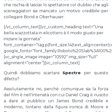
che rischia di lasciar lo spettatore col dubbio che agli
sceneggiatori sia mancato un motivo credibile per
collegare Bond e Oberhauser.
[/vc_column_text][vc_custom_heading text=”Una
bella scazzottata in elicottero è il modo giusto per
iniziare la giornata”
font_container=”tag:p|font_size:14|text_align:center
google_fonts=”font_family:Roboto%20Slab%3A100%
[vc_single_image image=”10592″ img_size=”full”
alignment=”center”][vc_column_text]
Quindi dobbiamo scartare
Spectre
per questo
difetto?
Assolutamente no, perchè comunque sia la forza
del film è nell’intensità con cui Daniel Craig è riuscito
a dare al pubblico un James Bond credibile e
moderno, lontano dalla figura ironica di Moore e