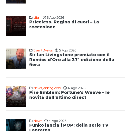
Libri
6 Ago 2026
Priceless. Regina di cuori – La
recensione
Eventi
,
News
5 Ago 2026
Sir Ian Livingstone premiato con il
Romics d’Oro alla 37ª edizione della
fiera
News
,
Videogiochi
4 Ago 2026
Fire Emblem: Fortune’s Weave – le
novità dall’ultimo direct
News
4 Ago 2026
Funko lancia i POP! della serie TV
Lanterns