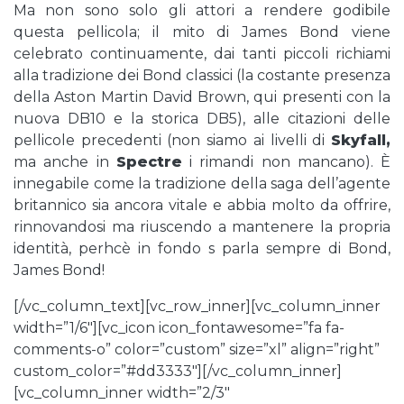
Ma non sono solo gli attori a rendere godibile
questa pellicola; il mito di James Bond viene
celebrato continuamente, dai tanti piccoli richiami
alla tradizione dei Bond classici (la costante presenza
della Aston Martin David Brown, qui presenti con la
nuova DB10 e la storica DB5), alle citazioni delle
pellicole precedenti (non siamo ai livelli di
Skyfall
,
ma anche in
Spectre
i rimandi non mancano). È
innegabile come la tradizione della saga dell’agente
britannico sia ancora vitale e abbia molto da offrire,
rinnovandosi ma riuscendo a mantenere la propria
identità, perhcè in fondo s parla sempre di Bond,
James Bond!
[/vc_column_text][vc_row_inner][vc_column_inner
width=”1/6″][vc_icon icon_fontawesome=”fa fa-
comments-o” color=”custom” size=”xl” align=”right”
custom_color=”#dd3333″][/vc_column_inner]
[vc_column_inner width=”2/3″