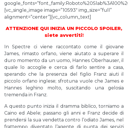
google_fonts=”font_family:Roboto%20Slab%3A100%
[vc_single_image image=”10593″ img_size=”full”
alignment=”center”][vc_column_text]
ATTENZIONE QUI INIZIA UN PICCOLO SPOILER,
siete avvertiti!
In Spectre ci viene raccontato come il giovane
James, rimasto orfano, viene aiutato a superare il
duro momento da un uomo, Hannes Oberhauser, il
quale lo accoglie e cerca di farlo sentire a casa,
sperando che la presenza del figlio Franz aiuti il
piccolo orfano inglese; sfrotuna vuole che James e
Hannes leghino molto, suscitando una gelosia
tremenda in Franz.
A questo punto inizia il dramma biblico, torniamo a
Caino ed Abele; passano gli anni e Franz decide di
prendersi la sua vendetta contro l’odiato James, nel
frattempo diventato l’agente di punta dei servizi