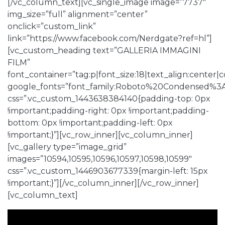
[/vc_column_text][vc_single_image image=”7737″
img_size=”full” alignment=”center”
onclick=”custom_link”
link=”https://www.facebook.com/Nerdgate?ref=hl”]
[vc_custom_heading text=”GALLERIA IMMAGINI
FILM”
font_container=”tag:p|font_size:18|text_align:center
google_fonts=”font_family:Roboto%20Condensed%3
css=”.vc_custom_1443638384140{padding-top: 0px
!important;padding-right: 0px !important;padding-
bottom: 0px !important;padding-left: 0px
!important;}”][vc_row_inner][vc_column_inner]
[vc_gallery type=”image_grid”
images=”10594,10595,10596,10597,10598,10599″
css=”.vc_custom_1446903677339{margin-left: 15px
!important;}”][/vc_column_inner][/vc_row_inner]
[vc_column_text]