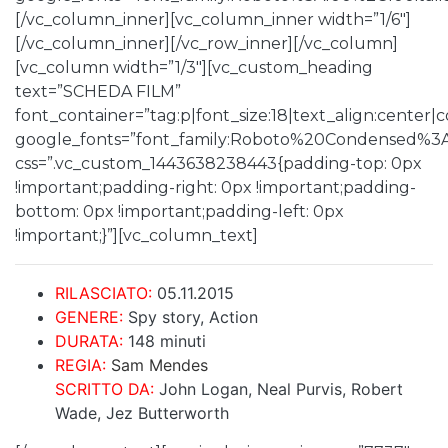
[/vc_column_inner][vc_column_inner width=”1/6″]
[/vc_column_inner][/vc_row_inner][/vc_column]
[vc_column width=”1/3″][vc_custom_heading
text=”SCHEDA FILM”
font_container=”tag:p|font_size:18|text_align:center
google_fonts=”font_family:Roboto%20Condensed%3
css=”.vc_custom_1443638238443{padding-top: 0px
!important;padding-right: 0px !important;padding-
bottom: 0px !important;padding-left: 0px
!important;}”][vc_column_text]
RILASCIATO:
05.11.2015
GENERE:
Spy story, Action
DURATA:
148 minuti
REGIA:
Sam Mendes
SCRITTO DA:
John Logan, Neal Purvis, Robert
Wade, Jez Butterworth