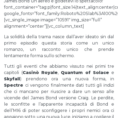
James Bond un aereo e godetevi lo spettacolo!”
font_container=”tag:p|font_size:14|text_align:center
google_fonts=”font_family:Roboto%20Slab%3A100%
[vc_single_image image=”10591″ img_size=”full”
alignment=”center”][vc_column_text]
La solidità della trama nasce dall’aver ideato sin dal
primo episodio questa storia come un unico
romanzo, un racconto unico che prende
lentamente forma sullo schermo.
Tutti gli eventi che abbiamo vissuto nei primi tre
capitoli (
Casinò Royale
,
Quantum of Solace
e
Skyfall
) prendono ora una nuova forma, in
Spectre
ci vengono finalmente dati tutti gli indizi
che ci mancano per riuscire a dare un senso alle
vicende del James Bond versione Craig. Le perdite,
le sconfitte e l’apparente incapacità di Bond e
dell’MI6 di poter sconfiggere i propri nemici ora ci
appaiono sotto una nuova luce, iniziamo a cogliere il