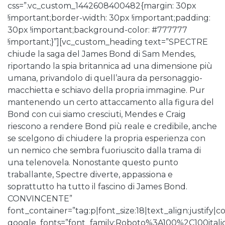
css=”.vc_custom_1442608400482{margin: 30px
!important;border-width: 30px !important;padding:
30px !important;background-color: #777777
!important;}”][vc_custom_heading text=”SPECTRE
chiude la saga del James Bond di Sam Mendes,
riportando la spia britannica ad una dimensione più
umana, privandolo di quell’aura da personaggio-
macchietta e schiavo della propria immagine. Pur
mantenendo un certo attaccamento alla figura del
Bond con cui siamo cresciuti, Mendes e Craig
riescono a rendere Bond più reale e credibile, anche
se scelgono di chiudere la propria esperienza con
un nemico che sembra fuoriuscito dalla trama di
una telenovela. Nonostante questo punto
traballante, Spectre diverte, appassiona e
soprattutto ha tutto il fascino di James Bond.
CONVINCENTE”
font_container=”tag:p|font_size:18|text_align:justify|co
google_fonts=”font_family:Roboto%3A100%2C100ita