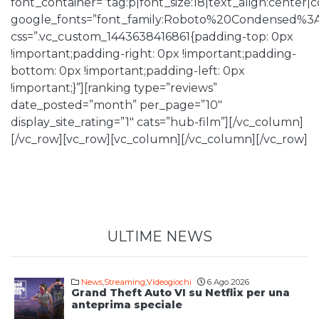
font_container=”tag:p|font_size:18|text_align:center
google_fonts=”font_family:Roboto%20Condensed%3
css=”.vc_custom_1443638416861{padding-top: 0px
!important;padding-right: 0px !important;padding-
bottom: 0px !important;padding-left: 0px
!important;}”][ranking type=”reviews”
date_posted=”month” per_page=”10″
display_site_rating=”1″ cats=”hub-film”][/vc_column]
[/vc_row][vc_row][vc_column][/vc_column][/vc_row]
ULTIME NEWS
News
,
Streaming
,
Videogiochi
6 Ago 2026
Grand Theft Auto VI su Netflix per una
anteprima speciale