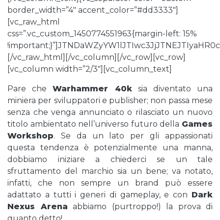
border_width=”4″ accent_color=”#dd3333″]
[vc_raw_html
css=”.vc_custom_1450774551963{margin-left: 15%
!important;}”]JTNDaWZyYW1lJTIwc3JjJTNEJTIy
[/vc_raw_html][/vc_column][/vc_row][vc_row]
[vc_column width=”2/3″][vc_column_text]
Pare che
Warhammer 40k
sia diventato una
miniera per sviluppatori e publisher; non passa mese
senza che venga annunciato o rilasciato un nuovo
titolo ambientato nell’universo futuro della
Games
Workshop
. Se da un lato per gli appassionati
questa tendenza è potenzialmente una manna,
dobbiamo iniziare a chiederci se un tale
sfruttamento del marchio sia un bene; va notato,
infatti, che non sempre un brand può essere
adattato a tutti i generi di gameplay, e con
Dark
Nexus Arena
abbiamo (purtroppo!) la prova di
quanto detto!