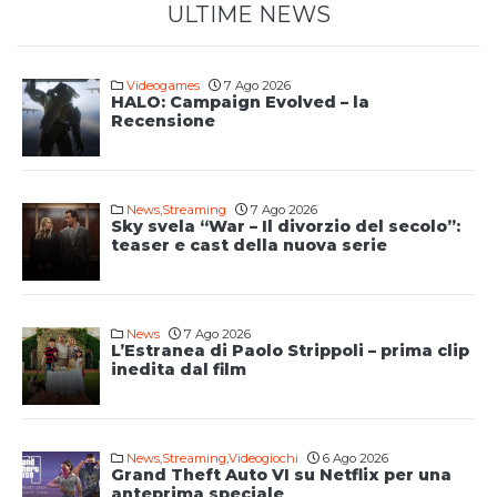
ULTIME NEWS
Videogames
7 Ago 2026
HALO: Campaign Evolved – la
Recensione
News
,
Streaming
7 Ago 2026
Sky svela “War – Il divorzio del secolo”:
teaser e cast della nuova serie
News
7 Ago 2026
L’Estranea di Paolo Strippoli – prima clip
inedita dal film
News
,
Streaming
,
Videogiochi
6 Ago 2026
Grand Theft Auto VI su Netflix per una
anteprima speciale