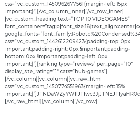
css=”.vc_custom_1450962677561{margin-left: 15px
!important;}”][/vc_column_inner][/vc_row_inner]
[vc_custom_heading text=”TOP 10 VIDEOGAMES”
font_container=”tag:p|font_size:18|text_align:center
google_fonts=”font_family:Roboto%20Condensed%3
css=”.vc_custom_1442612209423{padding-top: 0px
!important;padding-right: 0px !important;padding-
bottom: 0px !important;padding-left: 0px
!important;}”][ranking type=”reviews” per_page=”10″
display_site_rating=”1″ cats=”hub-games”]
[/vc_column][vc_column][vc_raw_html
css=”.vc_custom_1450774551963{margin-left: 15%
!important;}”]JTNDaWZyYW1lJTIwc3JjJTNEJTIy
[/vc_raw_html][/vc_column][/vc_row]