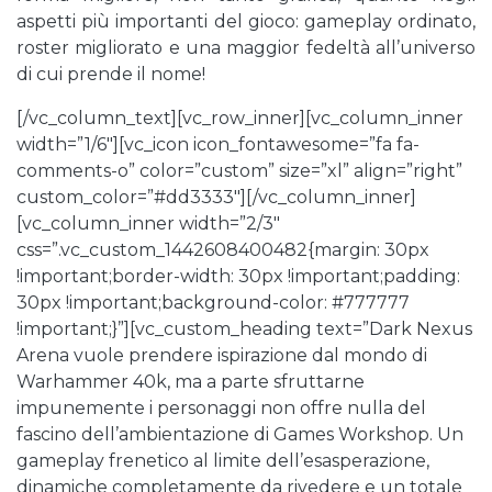
aspetti più importanti del gioco: gameplay ordinato,
roster migliorato e una maggior fedeltà all’universo
di cui prende il nome!
[/vc_column_text][vc_row_inner][vc_column_inner
width=”1/6″][vc_icon icon_fontawesome=”fa fa-
comments-o” color=”custom” size=”xl” align=”right”
custom_color=”#dd3333″][/vc_column_inner]
[vc_column_inner width=”2/3″
css=”.vc_custom_1442608400482{margin: 30px
!important;border-width: 30px !important;padding:
30px !important;background-color: #777777
!important;}”][vc_custom_heading text=”Dark Nexus
Arena vuole prendere ispirazione dal mondo di
Warhammer 40k, ma a parte sfruttarne
impunemente i personaggi non offre nulla del
fascino dell’ambientazione di Games Workshop. Un
gameplay frenetico al limite dell’esasperazione,
dinamiche completamente da rivedere e un totale