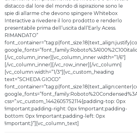
distacco dal lore del mondo di ispirazione sono le
spie di allarme che devono spingere Whitebox
Interactive a rivedere il loro prodotto e renderlo
presentabile prima dell’uscita dall’Early Acess.
RIMANDATO”
font_container=”tag:p|font_size:18|text_align:justify|co
google_fonts=”font_family:Roboto%3A100%2C100ita
[/vc_column_inner][vc_column_inner width=”1/6″]
[/vc_column_inner][/vc_row_inner][/vc_column]
[vc_column width=”1/3″][vc_custom_heading
text=”SCHEDA GIOCO”
font_container=”tag:p|font_size:18|text_align:center
google_fonts=”font_family:Roboto%20Condensed%3
css=”.vc_custom_1442605752114{padding-top: 0px
!important;padding-right: 0px !important;padding-
bottom: 0px !important;padding-left: 0px
!important;}”][vc_column_text]