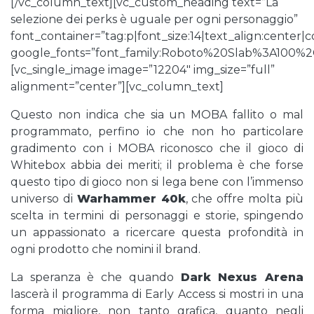
[/vc_column_text][vc_custom_heading text=”La
selezione dei perks è uguale per ogni personaggio”
font_container=”tag:p|font_size:14|text_align:center
google_fonts=”font_family:Roboto%20Slab%3A100%
[vc_single_image image=”12204″ img_size=”full”
alignment=”center”][vc_column_text]
Questo non indica che sia un MOBA fallito o mal
programmato, perfino io che non ho particolare
gradimento con i MOBA riconosco che il gioco di
Whitebox abbia dei meriti; il problema è che forse
questo tipo di gioco non si lega bene con l’immenso
universo di
Warhammer 40k
, che offre molta più
scelta in termini di personaggi e storie, spingendo
un appassionato a ricercare questa profondità in
ogni prodotto che nomini il brand.
La speranza è che quando
Dark Nexus Arena
lascerà il programma di Early Access si mostri in una
forma migliore, non tanto grafica, quanto negli