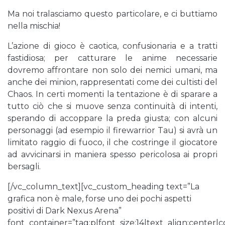
Ma noi tralasciamo questo particolare, e ci buttiamo
nella mischia!
L’azione di gioco è caotica, confusionaria e a tratti
fastidiosa; per catturare le anime necessarie
dovremo affrontare non solo dei nemici umani, ma
anche dei minion, rappresentati come dei cultisti del
Chaos. In certi momenti la tentazione è di sparare a
tutto ciò che si muove senza continuità di intenti,
sperando di accoppare la preda giusta; con alcuni
personaggi (ad esempio il firewarrior Tau) si avrà un
limitato raggio di fuoco, il che costringe il giocatore
ad avvicinarsi in maniera spesso pericolosa ai propri
bersagli.
[/vc_column_text][vc_custom_heading text=”La
grafica non è male, forse uno dei pochi aspetti
positivi di Dark Nexus Arena”
font_container=”tag:p|font_size:14|text_align:center