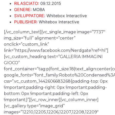
RILASCIATO:
09.12.2015
GENERE:
MOBA
SVILUPPATORE:
Whitebox Interactive
PUBLISHER:
Whitebox Interactive
[/vc_column_text][vc_single_image image=”7737″
img_size=”full” alignment=”center”
onclick=”custom_link”
link=”https://www.facebook.com/Nerdgate?ref=hl”]
[vc_custom_heading text=”GALLERIA IMMAGINI
GIOCO”
font_container=”tag:p|font_size:18|text_align:center
google_fonts=”font_family:Roboto%20Condensed%3
css=”.vc_custom_1442606683268{padding-top: 0px
!important;padding-right: 0px !important;padding-
bottom: 0px !important;padding-left: 0px
!important;}”][vc_row_inner][vc_column_inner]
[vc_gallery type=”image_grid”
images=”12210,12205,12206,12207,12208,12209″