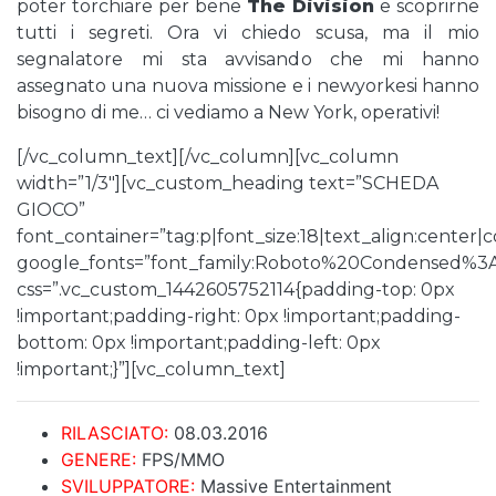
poter torchiare per bene
The Division
e scoprirne
tutti i segreti. Ora vi chiedo scusa, ma il mio
segnalatore mi sta avvisando che mi hanno
assegnato una nuova missione e i newyorkesi hanno
bisogno di me… ci vediamo a New York, operativi!
[/vc_column_text][/vc_column][vc_column
width=”1/3″][vc_custom_heading text=”SCHEDA
GIOCO”
font_container=”tag:p|font_size:18|text_align:center
google_fonts=”font_family:Roboto%20Condensed%3
css=”.vc_custom_1442605752114{padding-top: 0px
!important;padding-right: 0px !important;padding-
bottom: 0px !important;padding-left: 0px
!important;}”][vc_column_text]
RILASCIATO:
08.03.2016
GENERE:
FPS/MMO
SVILUPPATORE:
Massive Entertainment