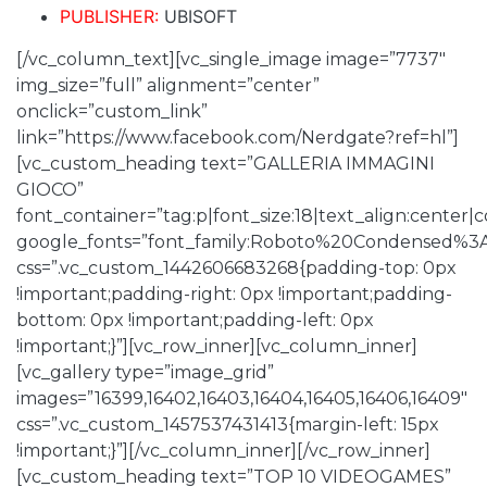
PUBLISHER:
UBISOFT
[/vc_column_text][vc_single_image image=”7737″
img_size=”full” alignment=”center”
onclick=”custom_link”
link=”https://www.facebook.com/Nerdgate?ref=hl”]
[vc_custom_heading text=”GALLERIA IMMAGINI
GIOCO”
font_container=”tag:p|font_size:18|text_align:center
google_fonts=”font_family:Roboto%20Condensed%3
css=”.vc_custom_1442606683268{padding-top: 0px
!important;padding-right: 0px !important;padding-
bottom: 0px !important;padding-left: 0px
!important;}”][vc_row_inner][vc_column_inner]
[vc_gallery type=”image_grid”
images=”16399,16402,16403,16404,16405,16406,16409″
css=”.vc_custom_1457537431413{margin-left: 15px
!important;}”][/vc_column_inner][/vc_row_inner]
[vc_custom_heading text=”TOP 10 VIDEOGAMES”