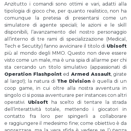
Anzitutto i comandi sono ottimi e vari, adatti alla
tipologia di gioco che, per quanto realistico, non ha
comunque la pretesa di presentarsi come un
simulatore di agente speciali; le azioni e le skill
disponibili, l’avanzamento del nostro personaggio
all’interno di tre rami di specializzazione (Medical,
Tech e Secutity) fanno avvicinare il titolo di
Ubisoft
più al mondo degli MMO. Questo non deve essere
visto come un male, ma è una spia di allarme per chi
sta cercando un titolo simulativo (appassionati di
Operation Flashpoint
ed
Armed Assault
, girate
al largo!); la natura di
The Division
è quella di un
coop game, in cui oltre alla nostra avventura in
singolo ci si possa avventurare per instances con altri
operativi.
Ubisoft
ha scelto di tentare la strada
dell’interattività totale, mettendo i giocatori in
contatto fra loro per spingerli a collaborare
e raggiungere il medesimo fine; come obiettivo è da
apprezzare, ma la vera sfida è vedere se l’utenza