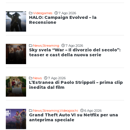
Videogames
7 Ago 2026
HALO: Campaign Evolved – la
Recensione
News
,
Streaming
7 Ago 2026
Sky svela “War – Il divorzio del secolo”:
teaser e cast della nuova serie
News
7 Ago 2026
L’Estranea di Paolo Strippoli – prima clip
inedita dal film
News
,
Streaming
,
Videogiochi
6 Ago 2026
Grand Theft Auto VI su Netflix per una
anteprima speciale