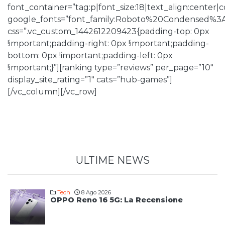
font_container=”tag:p|font_size:18|text_align:center
google_fonts=”font_family:Roboto%20Condensed%3
css=”.vc_custom_1442612209423{padding-top: 0px
!important;padding-right: 0px !important;padding-
bottom: 0px !important;padding-left: 0px
!important;}”][ranking type=”reviews” per_page=”10″
display_site_rating=”1″ cats=”hub-games”]
[/vc_column][/vc_row]
ULTIME NEWS
Tech
8 Ago 2026
OPPO Reno 16 5G: La Recensione