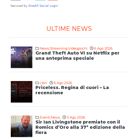
ULTIME NEWS
News
,
Streaming
,
Videogiochi
6 Ago 2026
Grand Theft Auto VI su Netflix per
una anteprima speciale
Libri
6 Ago 2026
Priceless. Regina di cuori – La
recensione
Eventi
,
News
5 Ago 2026
Sir Ian Livingstone premiato con il
Romics d’Oro alla 37ª edizione della
fiera