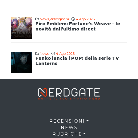
News
,
Videogiochi
4 Ago 2026
Fire Emblem: Fortune’s Weave – le
novità dall’ultimo direct
News
4 Ago 2026
Funko lancia i POP! della serie TV
Lanterns
RECENSIONI
NEWS
RUBRICHE