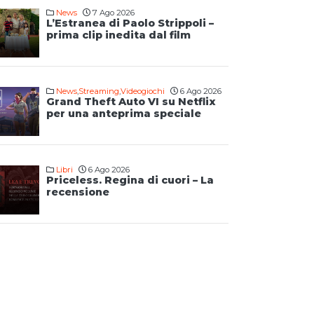
News
7 Ago 2026
L’Estranea di Paolo Strippoli –
prima clip inedita dal film
News
,
Streaming
,
Videogiochi
6 Ago 2026
Grand Theft Auto VI su Netflix
per una anteprima speciale
Libri
6 Ago 2026
Priceless. Regina di cuori – La
recensione