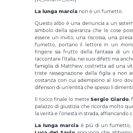
La lunga marcia
non è un fumetto.
Questo albo è una denuncia a un sistema, 
simbolo della speranza che le cose pos
essere un invito, una riscossa, una presa
fumetto, portano il lettore in un mond
fingere sia frutto della fantasia di un
raccontare l’Italia, nei suoi difetti ma anch
famiglia di Matthew costretta ad una vita
triste rassegnazione della figlia a non
costanza con cui adempiono al loro dov
difensori di un’entità che spesso li dimenti
Il tocco finale lo mette
Sergio Giardo
,
palazzo di giustizia che ricorda molto qu
la verità e l’onestà in strada, affiancando 
La lunga marcia
è più di un fumetto, è
Luca del Savio
annuncia che abbiamo 