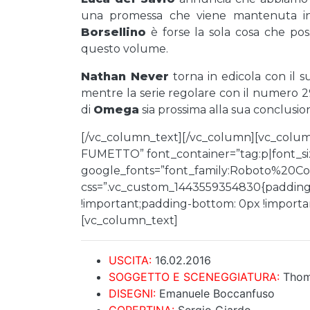
una promessa che viene mantenuta in t
Borsellino
è forse la sola cosa che pos
questo volume.
Nathan Never
torna in edicola con il
mentre la serie regolare con il numero 298
di
Omega
sia prossima alla sua conclusi
[/vc_column_text][/vc_column][vc_colu
FUMETTO” font_container=”tag:p|font_siz
google_fonts=”font_family:Roboto%20
css=”.vc_custom_1443559354830{padding-
!important;padding-bottom: 0px !important
[vc_column_text]
USCITA:
16.02.2016
SOGGETTO E SCENEGGIATURA:
Thom
DISEGNI:
Emanuele Boccanfuso