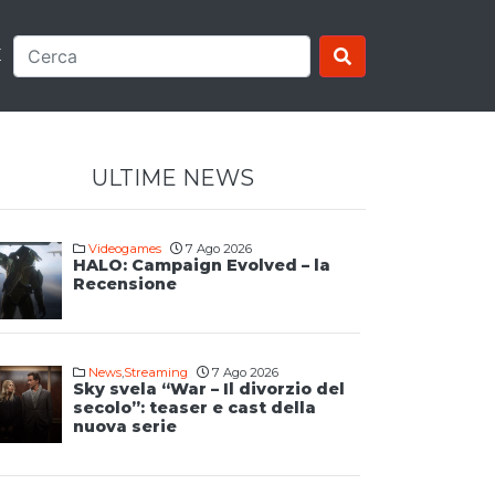
E
ULTIME NEWS
Videogames
7 Ago 2026
HALO: Campaign Evolved – la
Recensione
News
,
Streaming
7 Ago 2026
Sky svela “War – Il divorzio del
secolo”: teaser e cast della
nuova serie