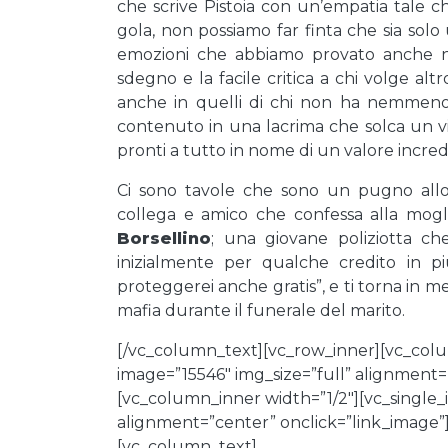
che scrive Pistoia con un’empatia tale che
gola, non possiamo far finta che sia sol
emozioni che abbiamo provato anche noi,
sdegno e la facile critica a chi volge alt
anche in quelli di chi non ha nemmeno
contenuto in una lacrima che solca un v
pronti a tutto in nome di un valore incre
Ci sono tavole che sono un pugno all
collega e amico che confessa alla mogl
Borsellino
; una giovane poliziotta c
inizialmente per qualche credito in
proteggerei anche gratis”, e ti torna in 
mafia durante il funerale del marito.
[/vc_column_text][vc_row_inner][vc_colu
image=”15546″ img_size=”full” alignment=
[vc_column_inner width=”1/2″][vc_single_
alignment=”center” onclick=”link_image”
[vc_column_text]