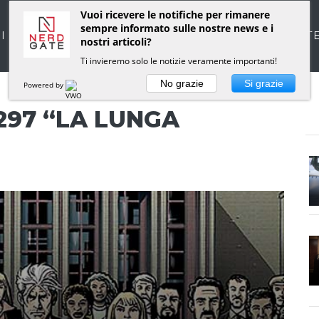
Vuoi ricevere le notifiche per rimanere
sempre informato sulle nostre news e i
I
RUBRICHE
NEWS
LO STAFF DI NERDGAT
nostri articoli?
Ti invieremo solo le notizie veramente importanti!
No grazie
Si grazie
Powered by
297 “LA LUNGA