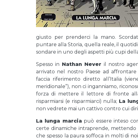
giusto per prenderci la mano. Scordat
puntare alla Storia, quella reale, il quoti
sondare in uno degli aspetti più cupi della
Spesso in
Nathan Never
il nostro agen
arrivato nel nostro Paese ad affrontare 
faccia riferimento diretto all’Italia (
meridionale”), non ci inganniamo, riconosc
forza di mettere il lettore di fronte al
risparmiarsi (e risparmiarci) nulla;
La lun
non vedrete mai un cattivo contro cui diri
La lunga marcia
può essere inteso come
certe dinamiche intraprende, mettendo a
che spesso la paura soffoca in molti di no