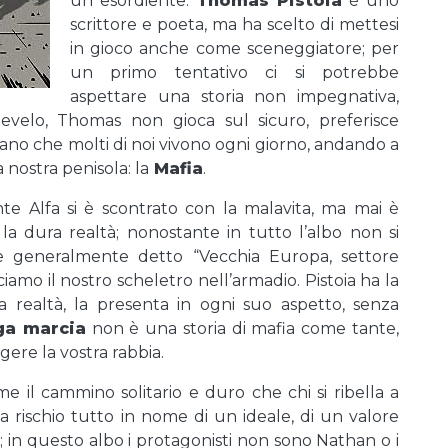
un esordiente.
Thomas Pistoia
è uno
scrittore e poeta, ma ha scelto di mettesi
in gioco anche come sceneggiatore; per
un primo tentativo ci si potrebbe
aspettare una storia non impegnativa,
evelo, Thomas non gioca sul sicuro, preferisce
diano che molti di noi vivono ogni giorno, andando a
 nostra penisola: la
Mafia
.
te Alfa si è scontrato con la malavita, ma mai è
la dura realtà; nonostante in tutto l’albo non si
viene generalmente detto “Vecchia Europa, settore
iamo il nostro scheletro nell’armadio. Pistoia ha la
la realtà, la presenta in ogni suo aspetto, senza
ga marcia
non è una storia di mafia come tante,
gere la vostra rabbia.
 il cammino solitario e duro che chi si ribella a
 rischio tutto in nome di un ideale, di un valore
i; in questo albo i protagonisti non sono Nathan o i