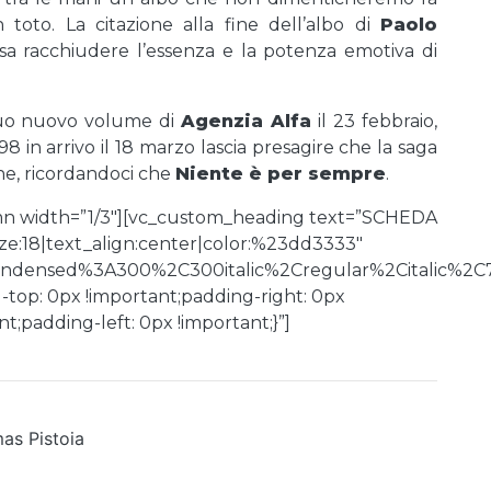
oto. La citazione alla fine dell’albo di
Paolo
sa racchiudere l’essenza e la potenza emotiva di
 suo nuovo volume di
Agenzia Alfa
il 23 febbraio,
 in arrivo il 18 marzo lascia presagire che la saga
one, ricordandoci che
Niente è per sempre
.
mn width=”1/3″][vc_custom_heading text=”SCHEDA
e:18|text_align:center|color:%23dd3333″
Condensed%3A300%2C300italic%2Cregular%2Citalic%2C
top: 0px !important;padding-right: 0px
;padding-left: 0px !important;}”]
as Pistoia