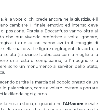
è la voce di chi crede ancora nella giustizia, è il
sano cambiare. Il finale emotivo ed intenso deve
 di posizione. Pistoia e Boccanfuso vanno oltre al
o che pur vivendo preferisce a volte ignorare,
 regista; i due autori hanno avuto il coraggio di
e nella sua forza. Le figure degli agenti di scorta, la
 isolata (straziante l’abbraccio con la moglie o la
 avere una festa di compleanno) e l’impegno e la
ere sono un monumento ai servitori dello Stato,
ca.
 facendo partire la marcia del popolo onesto da un
ello palermitano, come a volerci invitare a portare
chi la difende ogni giorno.
 la nostra storia, e quando nell’
Alfacom
iniziale
tra le mani un albo che non dimenticheremo fa