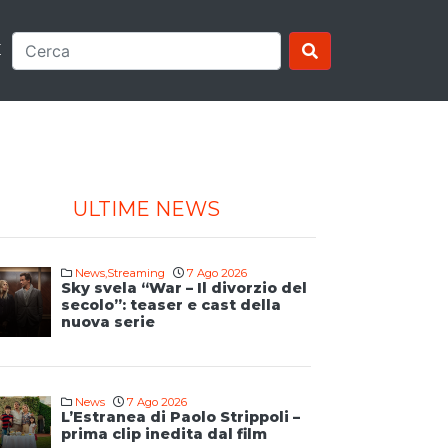
E
ULTIME NEWS
News
,
Streaming
7 Ago 2026
Sky svela “War – Il divorzio del
secolo”: teaser e cast della
nuova serie
News
7 Ago 2026
L’Estranea di Paolo Strippoli –
prima clip inedita dal film