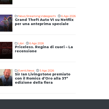
News
,
Streaming
,
Videogiochi
6 Ago 2026
Grand Theft Auto VI su Netflix
per una anteprima speciale
Libri
6 Ago 2026
Priceless. Regina di cuori – La
recensione
Eventi
,
News
5 Ago 2026
Sir Ian Livingstone premiato
con il Romics d’Oro alla 37ª
edizione della fiera