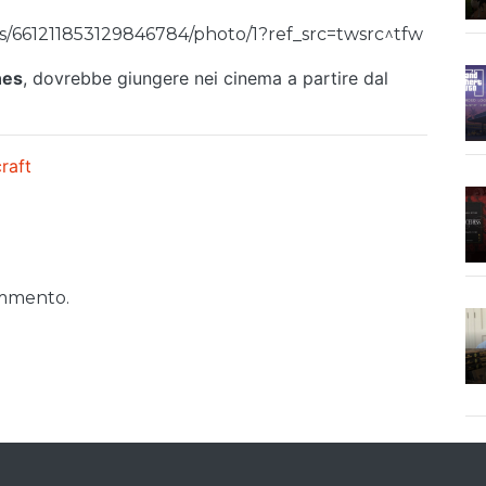
us/661211853129846784/photo/1?ref_src=twsrc^tfw
nes
, dovrebbe giungere nei cinema a partire dal
raft
ommento.