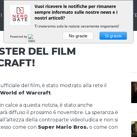
Vuoi ricevere le notifiche per rimanere
sempre informato sulle nostre news e i
I
RUBRICHE
NEWS
LO STAFF DI NERDGAT
nostri articoli?
Ti invieremo solo le notizie veramente importanti!
No grazie
Si grazie
Powered by
STER DEL FILM
CRAFT!
ficiale del film, è stato mostrato alla rete il
World of Warcraft
.
n calce a questa notizia, è stato anche
 sarà diffuso il prossimo 6 novembre. La speranza è
all’altezza della controparte videoludica e non si
ccesso come con
Super Mario Bros.
o come con