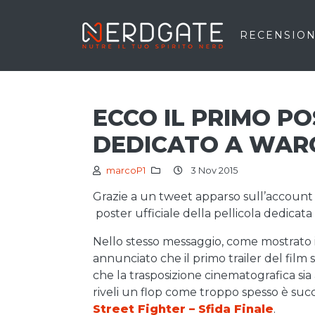
RECENSION
ECCO IL PRIMO PO
DEDICATO A WAR
marcoP1
3 Nov 2015
Grazie a un tweet apparso sull’account uf
poster ufficiale della pellicola dedicata
Nello stesso messaggio, come mostrato i
annunciato che il primo trailer del film
che la trasposizione cinematografica sia 
riveli un flop come troppo spesso è su
Street Fighter – Sfida Finale
.